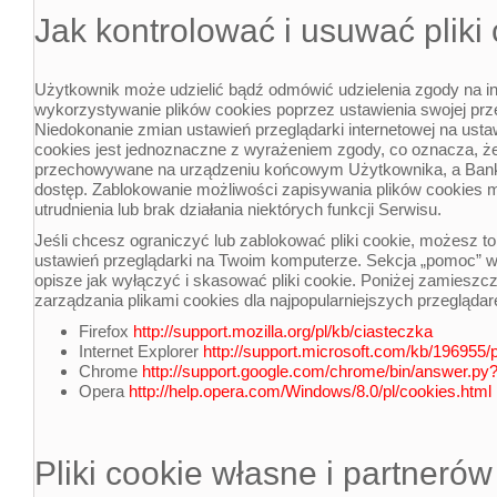
Jak kontrolować i usuwać pliki
Użytkownik może udzielić bądź odmówić udzielenia zgody na in
wykorzystywanie plików cookies poprzez ustawienia swojej prze
Niedokonanie zmian ustawień przeglądarki internetowej na ustawi
cookies jest jednoznaczne z wyrażeniem zgody, co oznacza, że 
przechowywane na urządzeniu końcowym Użytkownika, a Bank 
dostęp. Zablokowanie możliwości zapisywania plików cookie
utrudnienia lub brak działania niektórych funkcji Serwisu.
Jeśli chcesz ograniczyć lub zablokować pliki cookie, możesz t
ustawień przeglądarki na Twoim komputerze. Sekcja „pomoc” w 
opisze jak wyłączyć i skasować pliki cookie. Poniżej zamieszcza
zarządzania plikami cookies dla najpopularniejszych przeglądar
Firefox
http://support.mozilla.org/pl/kb/ciasteczka
Internet Explorer
http://support.microsoft.com/kb/196955/p
Chrome
http://support.google.com/chrome/bin/answer.p
Opera
http://help.opera.com/Windows/8.0/pl/cookies.html
Pliki cookie własne i partneró