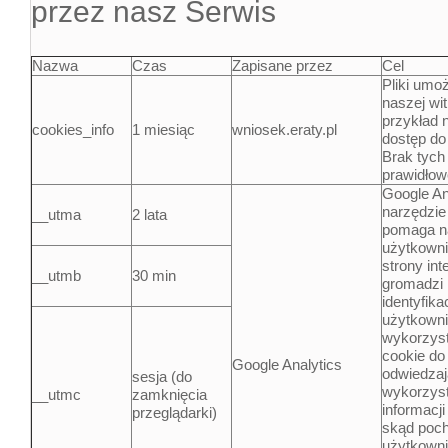
przez nasz Serwis
Nazwa
Czas
Zapisane przez
Cel
Pliki umoż
naszej wi
przykład 
cookies_info
1 miesiąc
wniosek.eraty.pl
dostęp do
Brak tych
prawidłow
Google An
narzędzie
__utma
2 lata
pomaga n
użytkowni
strony int
__utmb
30 min
gromadzi 
identyfik
użytkowni
wykorzyst
cookie do 
Google Analytics
odwiedzają
sesja (do
wykorzys
__utmc
zamknięcia
informacji
przeglądarki)
skąd poch
użytkowni