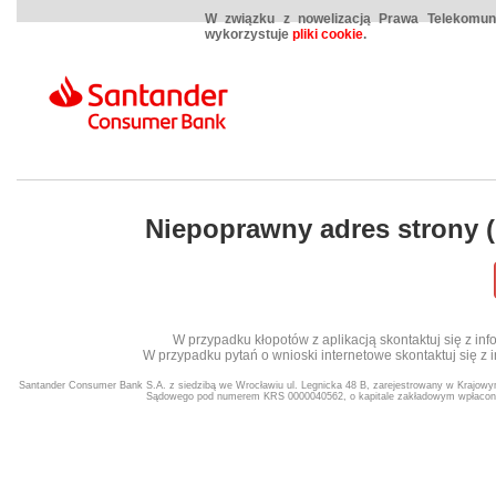
W związku z nowelizacją Prawa Telekomuni
wykorzystuje
pliki cookie
.
Niepoprawny adres strony 
W przypadku kłopotów z aplikacją skontaktuj się z infol
W przypadku pytań o wnioski internetowe skontaktuj się z in
Santander Consumer Bank S.A. z siedzibą we Wrocławiu ul. Legnicka 48 B, zarejestrowany w Krajow
Sądowego pod numerem KRS 0000040562, o kapitale zakładowym wpłacony