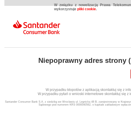
W związku z nowelizacją Prawa Telekomuni
wykorzystuje
pliki cookie
.
Niepoprawny adres strony 
W przypadku kłopotów z aplikacją skontaktuj się z infol
W przypadku pytań o wnioski internetowe skontaktuj się z in
Santander Consumer Bank S.A. z siedzibą we Wrocławiu ul. Legnicka 48 B, zarejestrowany w Krajow
Sądowego pod numerem KRS 0000040562, o kapitale zakładowym wpłacony